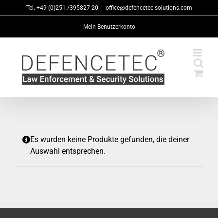
Zum
Tel. +49 (0)251 /395827-20
|
office@defencetec-solutions.com
Inhalt
Mein Benutzerkonto
springen
Es wurden keine Produkte gefunden, die deiner
Auswahl entsprechen.