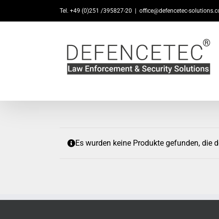
Zum
Tel. +49 (0)251 /395827-20
|
office@defencetec-solutions.
Inhalt
springen
Es wurden keine Produkte gefunden, die 