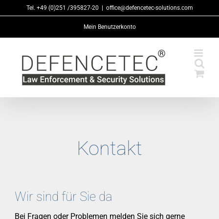
Zum
Tel. +49 (0)251 /395827-20
|
office@defencetec-solutions.com
Inhalt
Mein Benutzerkonto
springen
Kontakt
Wir sind für Sie da
Bei Fragen oder Problemen melden Sie sich gerne