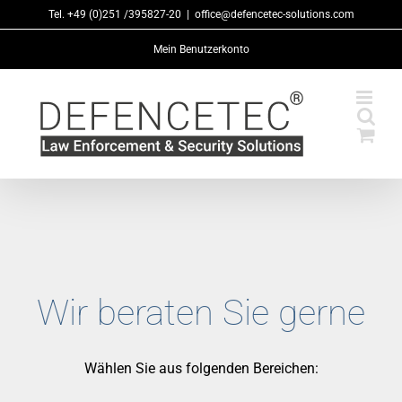
Zum
Tel. +49 (0)251 /395827-20
|
office@defencetec-solutions.com
Inhalt
Mein Benutzerkonto
springen
Wir beraten Sie gerne
Wählen Sie aus folgenden Bereichen: