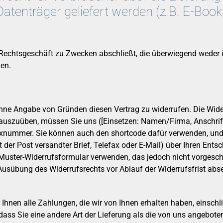
 Datenträger geliefert werden (z.B. E-Bo
in Rechtsgeschäft zu Zwecken abschließt, die überwiegend weder 
nen.
hne Angabe von Gründen diesen Vertrag zu widerrufen. Die Wide
 auszuüben, müssen Sie uns ([Einsetzen: Namen/Firma, Anschrif
axnummer. Sie können auch den shortcode dafür verwenden, und d
it der Post versandter Brief, Telefax oder E-Mail) über Ihren Ents
Muster-Widerrufsformular verwenden, das jedoch nicht vorgeschr
e Ausübung des Widerrufsrechts vor Ablauf der Widerrufsfrist abs
 Ihnen alle Zahlungen, die wir von Ihnen erhalten haben, einschl
 dass Sie eine andere Art der Lieferung als die von uns angebote