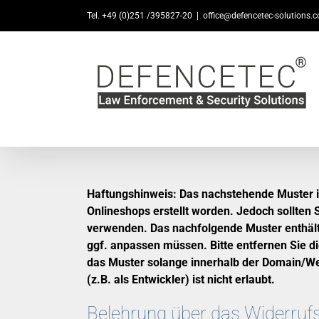
Zum
Tel. +49 (0)251 /395827-20
|
office@defencetec-solutions.
Inhalt
springen
Haftungshinweis: Das nachstehende Muster i
Onlineshops erstellt worden. Jedoch sollten
verwenden. Das nachfolgende Muster enthält
ggf. anpassen müssen. Bitte entfernen Sie di
das Muster solange innerhalb der Domain/Web
(z.B. als Entwickler) ist nicht erlaubt.
Belehrung über das Widerrufsr