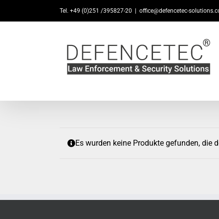
Zum
Tel. +49 (0)251 /395827-20
|
office@defencetec-solutions.
Inhalt
springen
Es wurden keine Produkte gefunden, die 